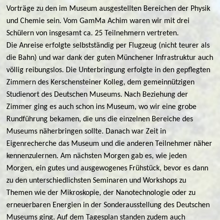
Vorträge zu den im Museum ausgestellten Bereichen der Physik
und Chemie sein. Vom GamMa Achim waren wir mit drei
Schülern von insgesamt ca. 25 Teilnehmern vertreten.
Die Anreise erfolgte selbstständig per Flugzeug (nicht teurer als
die Bahn) und war dank der guten Münchener Infrastruktur auch
völlig reibungslos. Die Unterbringung erfolgte in den gepflegten
Zimmern des Kerschensteiner Kolleg, dem gemeinnützigen
Studienort des Deutschen Museums. Nach Beziehung der
Zimmer ging es auch schon ins Museum, wo wir eine grobe
Rundführung bekamen, die uns die einzelnen Bereiche des
Museums näherbringen sollte. Danach war Zeit in
Eigenrecherche das Museum und die anderen Teilnehmer näher
kennenzulernen. Am nächsten Morgen gab es, wie jeden
Morgen, ein gutes und ausgewogenes Frühstück, bevor es dann
zu den unterschiedlichsten Seminaren und Workshops zu
Themen wie der Mikroskopie, der Nanotechnologie oder zu
erneuerbaren Energien in der Sonderausstellung des Deutschen
Museums ging. Auf dem Tagesplan standen zudem auch