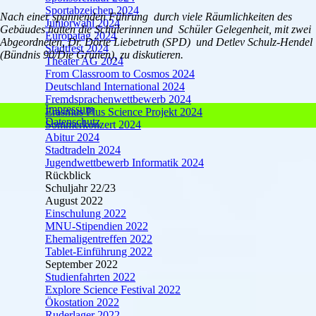
Sportabzeichen 2024
Nach einer spannenden Führung durch viele Räumlichkeiten des
Juniorwahl 2024
Gebäudes hatten die Schülerinnen und Schüler Gelegenheit, mit zwei
Europatag 2024
Abgeordneten, Dr. Dörte Liebetruth (SPD) und Detlev Schulz-Hendel
Stadtfest 2024
(Bündnis 90/Die Grünen), zu diskutieren.
Theater AG 2024
From Classroom to Cosmos 2024
Deutschland International 2024
Fremdsprachenwettbewerb 2024
Impressum
Erasmus Plus Science Projekt 2024
Datenschutz
Sommerkonzert 2024
Abitur 2024
Stadtradeln 2024
Jugendwettbewerb Informatik 2024
Rückblick
Schuljahr 22/23
August 2022
Einschulung 2022
MNU-Stipendien 2022
Ehemaligentreffen 2022
Tablet-Einführung 2022
September 2022
Studienfahrten 2022
Explore Science Festival 2022
Ökostation 2022
Ruderlager 2022