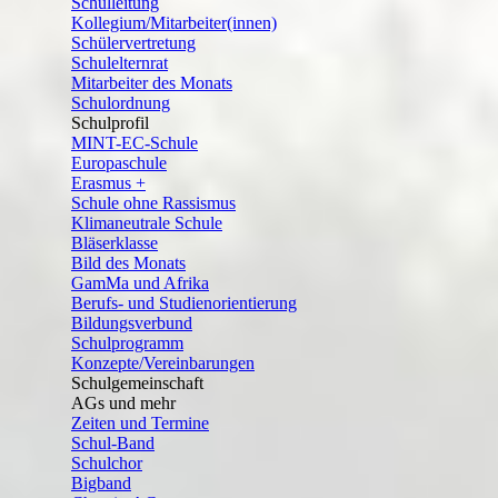
Schulleitung
Kollegium/Mitarbeiter(innen)
Schülervertretung
Schulelternrat
Mitarbeiter des Monats
Schulordnung
Schulprofil
MINT-EC-Schule
Europaschule
Erasmus +
Schule ohne Rassismus
Klimaneutrale Schule
Bläserklasse
Bild des Monats
GamMa und Afrika
Berufs- und Studienorientierung
Bildungsverbund
Schulprogramm
Konzepte/Vereinbarungen
Schulgemeinschaft
AGs und mehr
Zeiten und Termine
Schul-Band
Schulchor
Bigband