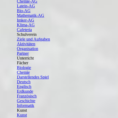
Chemie-AG
Latein-AG
Bio-AG
Mathematik-AG
Imker-AG
Klima-AG
Cafeteria
Schulverein
Ziele und Aufgaben
Aktivitäten
Organisation
Partner
Unterricht
Fächer
Biologie
Chemie
Darstellendes Spiel
Deutsch
Englisch
Erdkunde
Französisch
Geschichte
Informatik
Kunst
Kunst