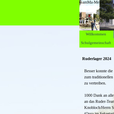
GamMa-Menü: Bitte au
Willkommen
Schulgemeinschaft
Ruderlager 2024
Besser konnte die
zum traditionellen
zu vertreiben.
1000 Dank an alle
an das Ruder-Team
Knobloch/Herrn St
(Orga im Sekretari