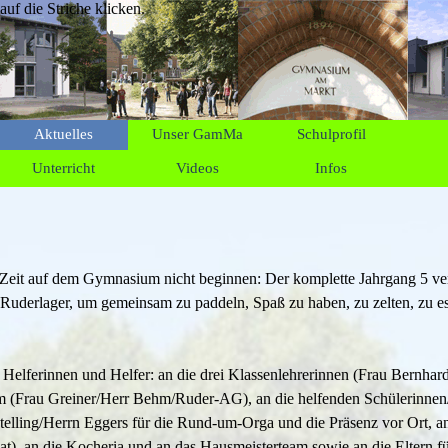
f die Striche klicken.
Aktuelles
Unser GamMa
Schulprofil
Unterricht
Videos
Infos
 Zeit auf dem Gymnasium nicht beginnen: Der komplette Jahrgang 5 ve
 Ruderlager, um gemeinsam zu paddeln, Spaß zu haben, zu zelten, zu es
 Helferinnen und Helfer: an die drei Klassenlehrerinnen (Frau Bernhar
 (Frau Greiner/Herr Behm/Ruder-AG), an die helfenden Schülerinnen/
elling/Herrn Eggers für die Rund-um-Orga und die Präsenz vor Ort, 
at), an die Kocheria und an das Hausmeisterteam sowie an die Eltern f