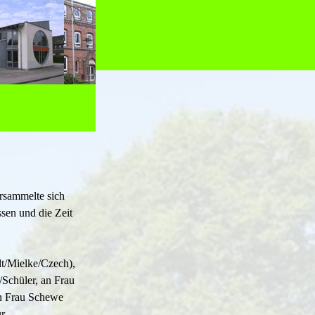
rsammelte sich
sen und die Zeit
dt/Mielke/Czech),
Schüler, an Frau
an Frau Schewe
ür