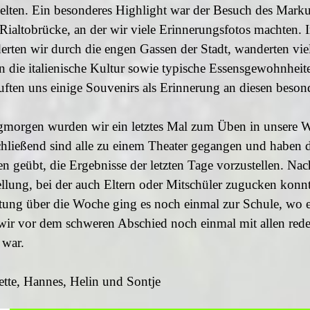
ielten. Ein besonderes Highlight war der Besuch des Marku
Rialtobrücke, an der wir viele Erinnerungsfotos machten. I
derten wir durch die engen Gassen der Stadt, wanderten vie
en die italienische Kultur sowie typische Essensgewohnheit
ften uns einige Souvenirs als Erinnerung an diesen beson
morgen wurden wir ein letztes Mal zum Üben in unsere 
schließend sind alle zu einem Theater gegangen und haben d
n geübt, die Ergebnisse der letzten Tage vorzustellen. Na
ellung, bei der auch Eltern oder Mitschüler zugucken konn
ung über die Woche ging es noch einmal zur Schule, wo e
wir vor dem schweren Abschied noch einmal mit allen red
 war.
ette, Hannes, Helin und Sontje