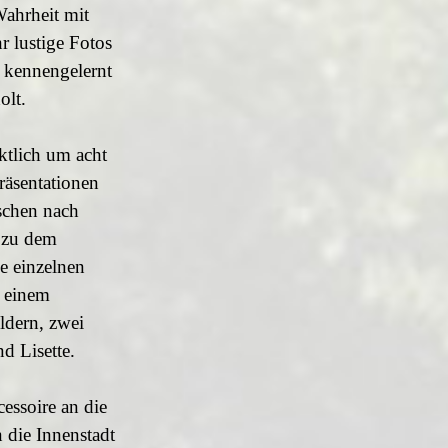
Wahrheit mit
r lustige Fotos
e kennengelernt
olt.
ktlich um acht
räsentationen
schen nach
n zu dem
e einzelnen
s einem
ldern, zwei
d Lisette.
essoire an die
 die Innenstadt