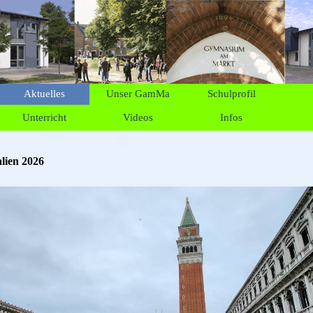
Menü überspringen
Aktuelles
Unser GamMa
Schulprofil
▼
▼
Unterricht
Videos
Infos
▼
▼
▼
lien 2026