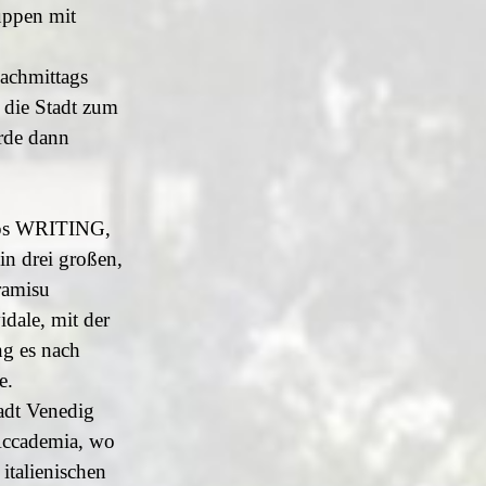
uppen mit
nachmittags
 die Stadt zum
rde dann
ops WRITING,
 drei großen,
ramisu
dale, mit der
ng es nach
e.
adt Venedig
Accademia, wo
italienischen