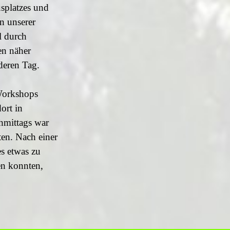
splatzes und
n unserer
l durch
en näher
deren Tag.
Workshops
ort in
chmittags war
ten. Nach einer
s etwas zu
en konnten,