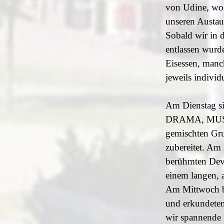
von Udine, wo 
unseren Austau
Sobald wir in 
entlassen wurd
Eisessen, manc
jeweils individ
Am Dienstag s
DRAMA, MUSIC 
gemischten Gru
zubereitet. Am
berühmten Devi
einem langen, 
Am Mittwoch b
und erkundeten
wir spannende 