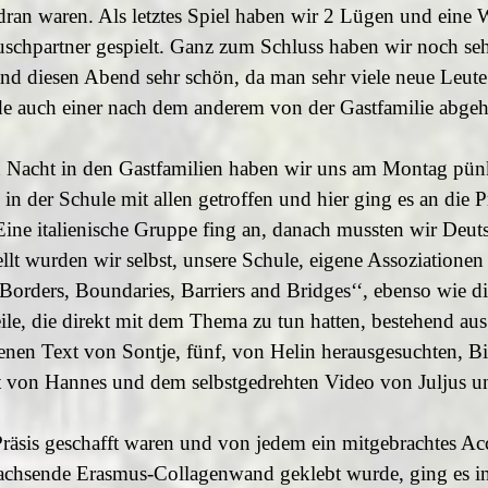
e dran waren. Als letztes Spiel haben wir 2 Lügen und eine 
schpartner gespielt. Ganz zum Schluss haben wir noch seh
and diesen Abend sehr schön, da man sehr viele neue Leut
e auch einer nach dem anderem von der Gastfamilie abgeh
n Nacht in den Gastfamilien haben wir uns am Montag pün
in der Schule mit allen getroffen und hier ging es an die P
Eine italienische Gruppe fing an, danach mussten wir Deut
llt wurden wir selbst, unsere Schule, eigene Assoziatione
Borders, Boundaries, Barriers and Bridges‘‘, ebenso wie di
e, die direkt mit dem Thema zu tun hatten, bestehend au
benen Text von Sontje, fünf, von Helin herausgesuchten, Bi
 von Hannes und dem selbstgedrehten Video von Juljus un
räsis geschafft waren und von jedem ein mitgebrachtes Acc
wachsende Erasmus-Collagenwand geklebt wurde, ging es in