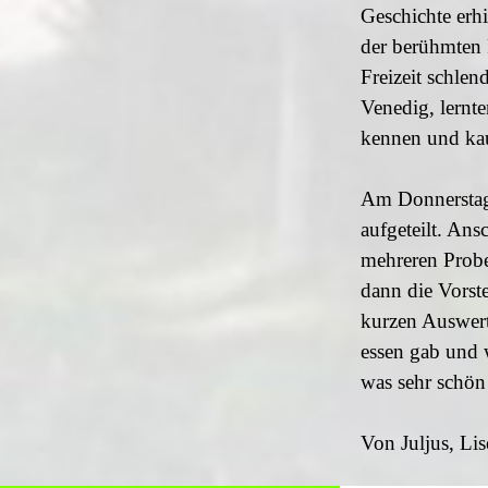
Geschichte erh
der berühmten 
Freizeit schlen
Venedig, lernt
kennen und kau
Am Donnerstag
aufgeteilt. An
mehreren Probe
dann die Vorst
kurzen Auswert
essen gab und 
was sehr schön
Von Juljus, Lis