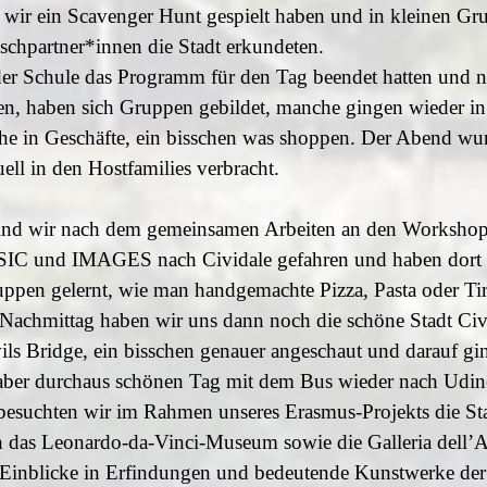
wir ein Scavenger Hunt gespielt haben und in kleinen Gr
schpartner*innen die Stadt erkundeten.
der Schule das Programm für den Tag beendet hatten und 
en, haben sich Gruppen gebildet, manche gingen wieder in
he in Geschäfte, ein bisschen was shoppen. Der Abend wu
uell in den Hostfamilies verbracht.
ind wir nach dem gemeinsamen Arbeiten an den Worksh
und IMAGES nach Cividale gefahren und haben dort in
ppen gelernt, wie man handgemachte Pizza, Pasta oder Ti
 Nachmittag haben wir uns dann noch die schöne Stadt Civi
ls Bridge, ein bisschen genauer angeschaut und darauf gi
aber durchaus schönen Tag mit dem Bus wieder nach Udin
esuchten wir im Rahmen unseres Erasmus-Projekts die St
 das Leonardo-da-Vinci-Museum sowie die Galleria dell’
Einblicke in Erfindungen und bedeutende Kunstwerke der 