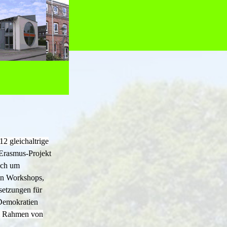
▼
▼
12 gleichaltrige
 Erasmus-Projekt
uch um
In Workshops,
setzungen für
 Demokratien
im Rahmen von