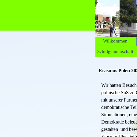
Direkt zum Seiteninhalt
Willkommen
Schulgemeinschaft
Erasmus Polen 20
Wir hatten Besuch
polnische SuS zu 
mit unserer Partn
demokratische Tei
Simulationen, ein
Demokratie beleuc
gestalten und be
Erasmus Plus gefö